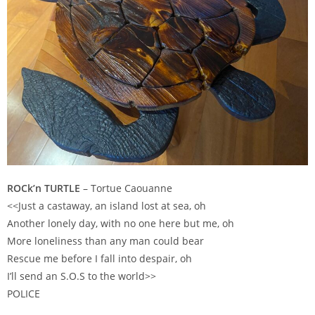
ROCk’n TURTLE
– Tortue Caouanne
<<Just a castaway, an island lost at sea, oh
Another lonely day, with no one here but me, oh
More loneliness than any man could bear
Rescue me before I fall into despair, oh
I’ll send an S.O.S to the world>>
POLICE