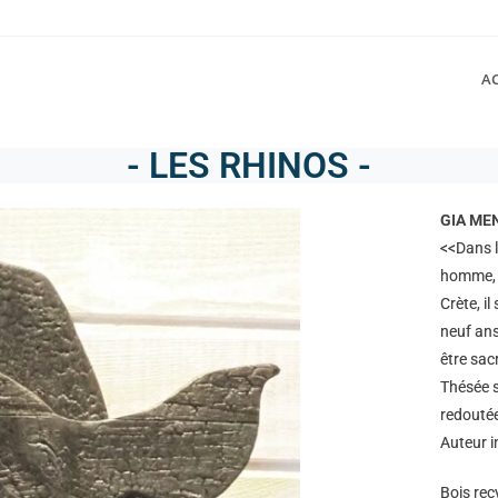
A
- LES RHINOS -
GIA ME
<<Dans l
homme, m
Crète, il
neuf ans
être sacr
Thésée s
redouté
Auteur 
Bois rec