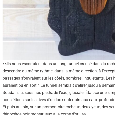
<<Ils nous escortaient dans un long tunnel creusé dans la roch
descendre au même rythme, dans la même direction, à l’excep
passages s’ouvraient sur les côtés, sombres, inquiétants. Le
auraient pu en sortir. Le tunnel semblait s’étirer jusqu’à dema
Soudain, là, sous nos pieds, de l’eau, glaciale. Était-ce une sim
nous étions sur les rives d’un lac souterrain aux eaux profonde
Et puis au loin, sur un promontoire rocheux, deux yeux, des ye
rhinocéros noir monstrueux à la corne d’or …>>