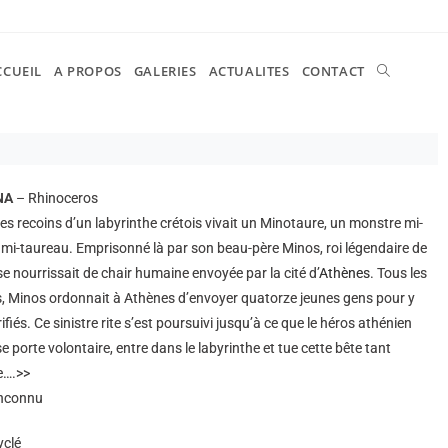
CCUEIL
A PROPOS
GALERIES
ACTUALITES
CONTACT
NA
– Rhinoceros
es recoins d’un labyrinthe crétois vivait un Minotaure, un monstre mi-
i-taureau. Emprisonné là par son beau-père Minos, roi légendaire de
 se nourrissait de chair humaine envoyée par la cité d’
Athènes
. Tous les
, Minos ordonnait à Athènes d’envoyer quatorze jeunes gens pour y
ifiés. Ce sinistre rite s’est poursuivi jusqu’à ce que le héros athénien
e porte volontaire, entre dans le labyrinthe et tue cette bête tant
e….>>
inconnu
yclé